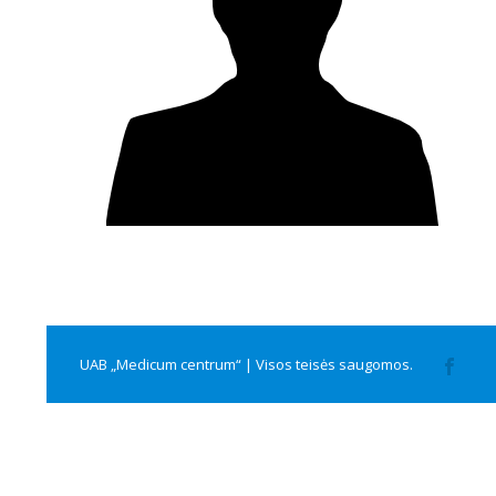
UAB „Medicum centrum“ | Visos teisės saugomos.