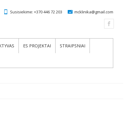
Susisiekime:
+370 446 72 203
mcklinika@gmail.com
KTYVAS
ES PROJEKTAI
STRAIPSNIAI