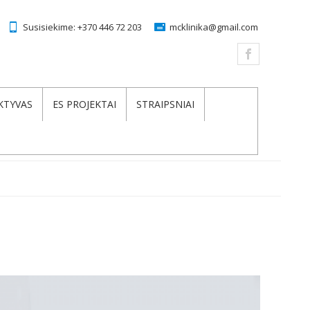
Susisiekime:
+370 446 72 203
mcklinika@gmail.com
KTYVAS
ES PROJEKTAI
STRAIPSNIAI