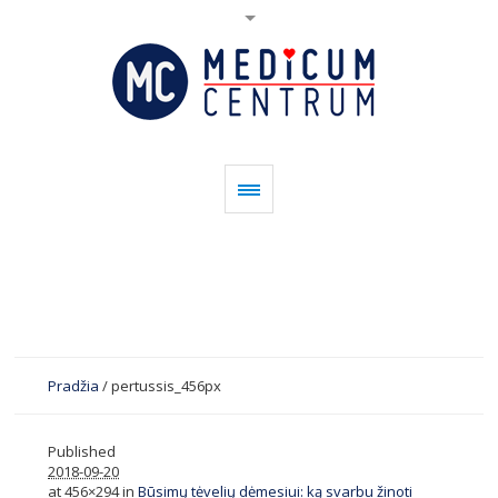
Pradžia
/
pertussis_456px
Published
2018-09-20
at 456×294 in
Būsimų tėvelių dėmesiui: ką svarbu žinoti