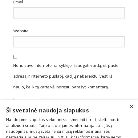
Email
Website
Noriu savo interneto naršyklėje išsaugoti vardą, el. pašto
adresą ir interneto puslapį, kad jų nebereiktų įvesti iš
naujo, kai kitą kartą vėl norėsiu parašyti komentarą.
×
Ši svetainė naudoja slapukus
Naudojame slapukus siekdami suasmeninti turinį, skelbimus ir
analizuoti srautą. Taip pat dalijamės informacija apie jūsų
naudojimąsi mūsų svetaine su mūsų reklamos ir analizės
partneriais, kurie gali ją sujungti su kita informacija, kurią jiems