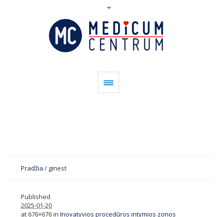
Pradžia
/
ginest
Published
2025-01-20
at 676×676 in
Inovatyvios procedūros intymios zonos