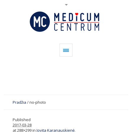
Pradžia
/
no-photo
Published
2017-03-28
at 288×299 in
Jovita Karanauskienė
.