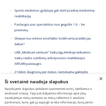
Sporto medicinos gydytojai gali skirti pradinę medicininę
reabilitaciją
Paslaugos pas specialistus nuo gegužės 1 d. – be
priemokų
Skiepai nuo erkinio encefalito: kodėl verta pradėti jau
dabar?
UAB „Medicum centrum“ Vaikų ligų klinikoje teikiamos
Vaikų raidos sutrikimų ankstyvosios reabilitacijos
(VRSAR) paslaugos
21 tūkst. diagnozių per metus: nemokama galimybe
×
pasitikrinti pasinaudojama per mažai
Ši svetainė naudoja slapukus
Naudojame slapukus siekdami suasmeninti turinį, skelbimus ir
analizuoti srautą. Taip pat dalijamės informacija apie jūsų
naudojimąsi mūsų svetaine su mūsų reklamos ir analizės
partneriais, kurie gali ją sujungti su kita informacija, kurią jiems