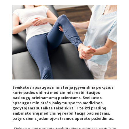
Sveikatos apsaugos ministerija įgyvendina pokyčius,
kurie padės didinti medicininės reabilitacijos
paslaugų prieinamumą pacientams. Sveikatos
apsaugos ministrės įsakymu sporto medicinos
gydytojams suteikta teisė skirti ir teikti pradinę
ambulatorinę medicininę reabilitaciją pacientams,
patyrusiems judamojo-atramos aparato pažeidimus.
„Siekiame, kad pacientai reabilitacijos paslaugas gautų kuo