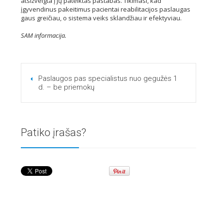
atsižvelgta į jų pateiktas pastabas. Tikimasi, kad
įgyvendinus pakeitimus pacientai reabilitacijos paslaugas
gaus greičiau, o sistema veiks sklandžiau ir efektyviau.
SAM informacija.
Paslaugos pas specialistus nuo gegužės 1
d. – be priemokų
Patiko įrašas?