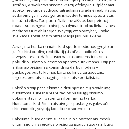
greičiau, o sveikatos sistema veiktų efektyviau. Išplėsdami
sporto medicinos gydytojų įsitraukimą į pradinę reabilitaciją,
sudarome galimybes geriau išnaudoti turimus specialistus
ir mažinti eiles. Tuo pačiu išlaikome aiškias kompetencijų
ribas – sudėtingesnių atvejų valdymas ir toliau lieka fizinės
medicinos ir reabilitacijos gydytojų atsakomybė“, – sako
sveikatos apsaugos ministrė Marija Jakubauskienė.
Atnaujinta tvarka numato, kad sporto medicinos gydytojai
galės skirti pradinę reabilitaciją tik aiškiai apibrėžtais
atvejais – esant dažniausiai pasitaikantiems funkcinio
pobūdžio judamojo-atramos aparato sutrikimams. Taip pat
aiškiai apibrėžiamas komandinis darbo modelis –
paslaugos bus teikiamos kartu su kineziterapeutais,
ergoterapeutais, slaugytojais ir kitais specialistais.
Pokyčiais taip pat siekiama didinti sprendimų skaidrumą –
nustatoma aiškesnė reabilitacijos paslaugų skyrimo,
dokumentavimo ir pacientų informavimo tvarka.
Numatoma, kad išimtiniais atvejais paslaugos galės būti
skiriamos tik gydytojų konsiliumo sprendimu.
Pakeitimai buvo derinti su socialiniais partneriais: medikų
organizacijų ir sveikatos priežiūros įstaigų atstovais, buvo