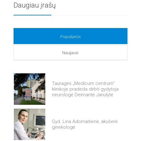
Daugiau įrašų
Populiarūs
Naujausi
Tauragės „Medicum centrum“
klinikoje pradeda dirbti gydytoja
neurologė Deimantė Janulytė
Gyd. Lina Adomaitienė, akušerė
ginekologė