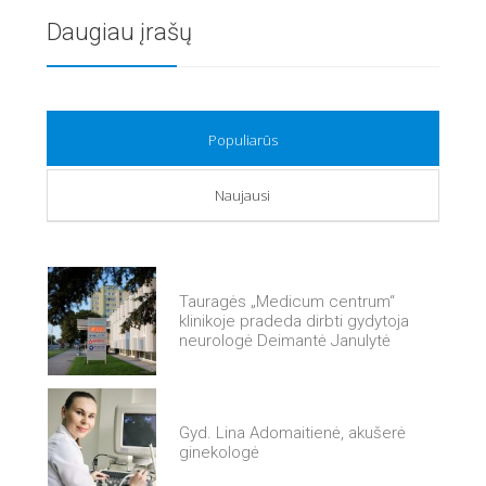
Daugiau įrašų
Populiarūs
Naujausi
Tauragės „Medicum centrum“
klinikoje pradeda dirbti gydytoja
neurologė Deimantė Janulytė
Gyd. Lina Adomaitienė, akušerė
ginekologė