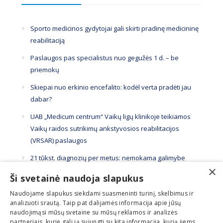
Sporto medicinos gydytojai gali skirti pradinę medicininę
reabilitaciją
Paslaugos pas specialistus nuo gegužės 1 d. – be
priemokų
Skiepai nuo erkinio encefalito: kodėl verta pradėti jau
dabar?
UAB „Medicum centrum“ Vaikų ligų klinikoje teikiamos
Vaikų raidos sutrikimų ankstyvosios reabilitacijos
(VRSAR) paslaugos
21 tūkst. diagnozių per metus: nemokama galimybe
×
pasitikrinti pasinaudojama per mažai
Ši svetainė naudoja slapukus
Naudojame slapukus siekdami suasmeninti turinį, skelbimus ir
analizuoti srautą. Taip pat dalijamės informacija apie jūsų
naudojimąsi mūsų svetaine su mūsų reklamos ir analizės
partneriais, kurie gali ją sujungti su kita informacija, kurią jiems