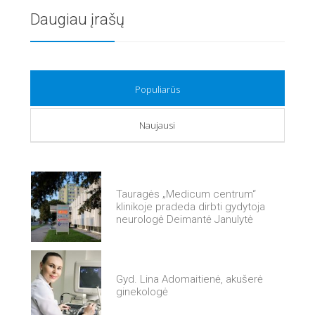
Daugiau įrašų
Populiarūs
Naujausi
Tauragės „Medicum centrum“
klinikoje pradeda dirbti gydytoja
neurologė Deimantė Janulytė
Gyd. Lina Adomaitienė, akušerė
ginekologė