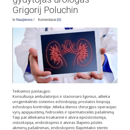
Grigorij Poluchin
In
Naujienos
/
Komentarai
(0)
Teikiamos paslaugos:
Konsultuoja ambulatorijos ir stacionaro ligonius, atlieka
urogenitalinės sistemos echoskopiją, prostatos biopsiją
echoskopo kontrolėje. Atlieka dienos chirurgijos operacijas:
vyrų apipjaustimą, hidrocelės ir spermatocelės pašalinimą.
Taip pat atliekama troakarinė ir atvira epicistostomija,
cistoskopija, endoskopinis ir atviras šlapimo pūslės
akmenų pašalinimas, endoskopinis šlapimtakio stento