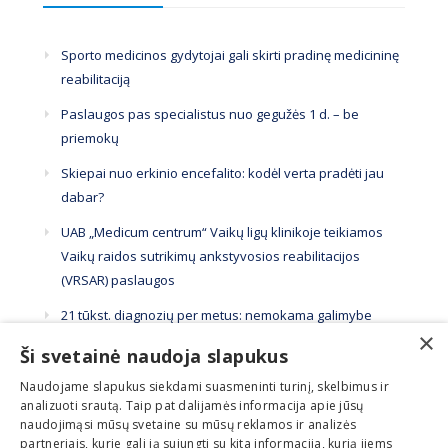
Sporto medicinos gydytojai gali skirti pradinę medicininę
reabilitaciją
Paslaugos pas specialistus nuo gegužės 1 d. – be
priemokų
Skiepai nuo erkinio encefalito: kodėl verta pradėti jau
dabar?
UAB „Medicum centrum“ Vaikų ligų klinikoje teikiamos
Vaikų raidos sutrikimų ankstyvosios reabilitacijos
(VRSAR) paslaugos
21 tūkst. diagnozių per metus: nemokama galimybe
×
pasitikrinti pasinaudojama per mažai
Ši svetainė naudoja slapukus
Naudojame slapukus siekdami suasmeninti turinį, skelbimus ir
analizuoti srautą. Taip pat dalijamės informacija apie jūsų
naudojimąsi mūsų svetaine su mūsų reklamos ir analizės
partneriais, kurie gali ją sujungti su kita informacija, kurią jiems