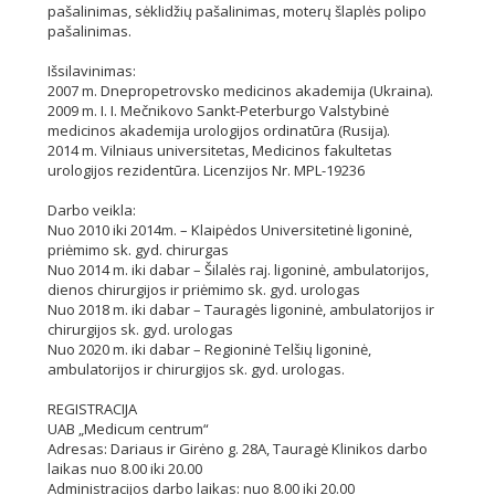
pašalinimas, sėklidžių pašalinimas, moterų šlaplės polipo
pašalinimas.
Išsilavinimas:
2007 m. Dnepropetrovsko medicinos akademija (Ukraina).
2009 m. I. I. Mečnikovo Sankt-Peterburgo Valstybinė
medicinos akademija urologijos ordinatūra (Rusija).
2014 m. Vilniaus universitetas, Medicinos fakultetas
urologijos rezidentūra. Licenzijos Nr. MPL-19236
Darbo veikla:
Nuo 2010 iki 2014m. – Klaipėdos Universitetinė ligoninė,
priėmimo sk. gyd. chirurgas
Nuo 2014 m. iki dabar – Šilalės raj. ligoninė, ambulatorijos,
dienos chirurgijos ir priėmimo sk. gyd. urologas
Nuo 2018 m. iki dabar – Tauragės ligoninė, ambulatorijos ir
chirurgijos sk. gyd. urologas
Nuo 2020 m. iki dabar – Regioninė Telšių ligoninė,
ambulatorijos ir chirurgijos sk. gyd. urologas.
REGISTRACIJA
UAB „Medicum centrum“
Adresas: Dariaus ir Girėno g. 28A, Tauragė Klinikos darbo
laikas nuo 8.00 iki 20.00
Administracijos darbo laikas: nuo 8.00 iki 20.00