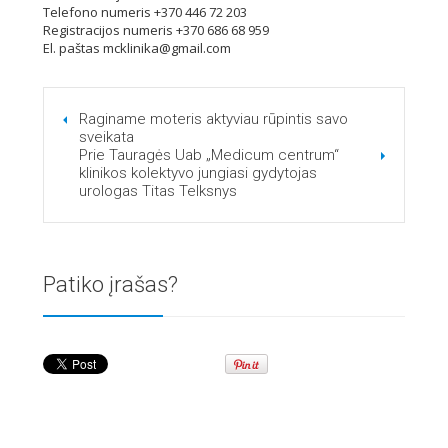
Telefono numeris +370 446 72 203
Registracijos numeris +370 686 68 959
El. paštas mcklinika@gmail.com
Raginame moteris aktyviau rūpintis savo
sveikata
Prie Tauragės Uab „Medicum centrum“
klinikos kolektyvo jungiasi gydytojas
urologas Titas Telksnys
Patiko įrašas?