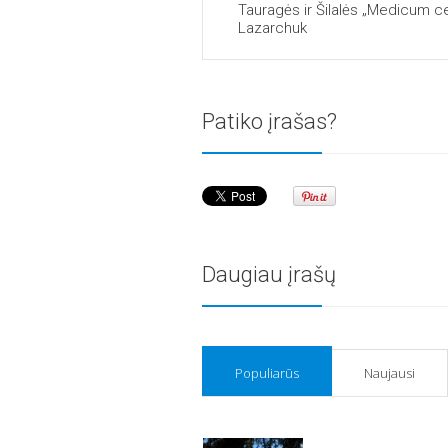
Tauragės ir Šilalės „Medicum c
Lazarchuk
Patiko įrašas?
Daugiau įrašų
Populiarūs
Naujausi