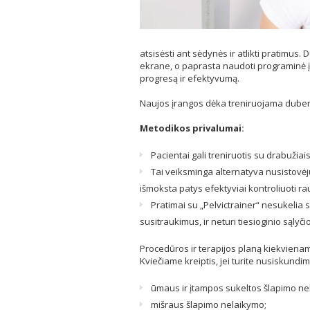
atsisėsti ant sėdynės ir atlikti pratim
ekrane, o paprasta naudoti programinė įr
progresą ir efektyvumą.
Naujos įrangos dėka treniruojama dubens
Metodikos privalumai:
Pacientai gali treniruotis su drabužiais
Tai veiksminga alternatyva nusistovėj
išmoksta patys efektyviai kontroliuoti r
Pratimai su „Pelvictrainer“ nesukelia
susitraukimus, ir neturi tiesioginio sąlyč
Procedūros ir terapijos planą kiekvienam 
Kviečiame kreiptis, jei turite nusiskundim
ūmaus ir įtampos sukeltos šlapimo ne
mišraus šlapimo nelaikymo;