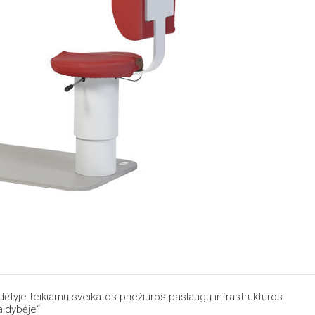
ėtyje teikiamų sveikatos priežiūros paslaugų infrastruktūros
ldybėje“