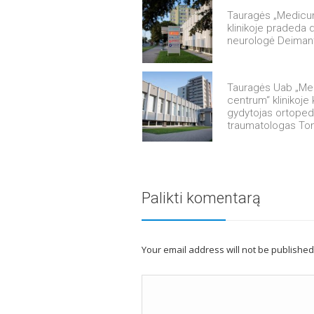
Tauragės „Medicu
klinikoje pradeda d
neurologė Deimant
Tauragės Uab „M
centrum“ klinikoje
gydytojas ortope
traumatologas Tom
Palikti komentarą
Your email address will not be publishe