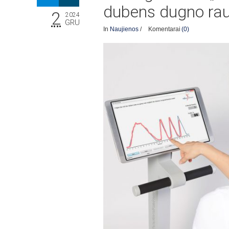
dubens dugno raum
2
2024
GRU
In
Naujienos
/
Komentarai
(0)