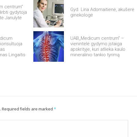
m centrum“
Gyd. Lina Adomaitienė, akušerė
irbti gydytoja
ginekologė
ė Janulytė
edicum
UAB,,Medicum centrum” –
 konsultuoja
vienintelė gydymo įstaiga
das
apskrityje, kuri atlieka kaulo
as Lingaitis
mineralinio tankio tyrimą
d. Required fields are marked
*