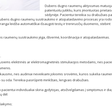
Dubens dugno raumenų aktyvumas matuoj
patentuotu jutikliu, kuris įmontuotas prietai
sėdynėje. Pacientui tereikia su drabužiais pa
us. Dubens dugno raumenų susitraukimo ir atsipalaidavimo procesas yra ro
anga leidžia automatiškai išsaugoti testų ir treniruočių duomenis, stebint
 raumenų susitraukimo jėga, ištvermė, koordinacija ir atsipalaidavimas.
.
usiems elektrinės ar elektromagnetinės stimuliacijos metodams, nes pacie
aumenis.
 skausmo, nes audiniai neveikiami jokiomis srovėmis, kurios sukelia raume
io su oda. Tereikia pasirūpinti minkštais, lengvais drabužiais.
pacientui individualiai skiria gydytojas, atsižvelgdamas į simptomus ir di
ų dėl:
laikymo;