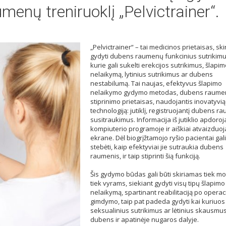
enų treniruoklį „Pelvictrainer“.
„Pelvictrainer“ – tai medicinos prietaisas, ski
gydyti dubens raumenų funkcinius sutrikimu
kurie gali sukelti erekcijos sutrikimus, šlapi
nelaikymą, lytinius sutrikimus ar dubens
nestabilumą. Tai naujas, efektyvus šlapimo
nelaikymo gydymo metodas, dubens raumen
stiprinimo prietaisas, naudojantis inovatyvią
technologiją: jutiklį, registruojantį dubens 
susitraukimus. Informacija iš jutiklio apdoro
kompiuterio programoje ir aiškiai atvaizduo
ekrane. Dėl biogrįžtamojo ryšio pacientai gali
stebėti, kaip efektyviai jie sutraukia dubens
raumenis, ir taip stiprinti šią funkciją.
Šis gydymo būdas gali būti skiriamas tiek mo
tiek vyrams, siekiant gydyti visų tipų šlapimo
nelaikymą, spartinant reabilitaciją po operaci
gimdymo, taip pat padeda gydyti kai kuriuos
seksualinius sutrikimus ar lėtinius skausmu
dubens ir apatinėje nugaros dalyje.