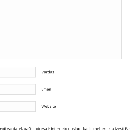
Vardas
Email
Website
oti vardą, el. pašto adresą ir interneto puslapį, kad jų nebereiktų įvesti iš 