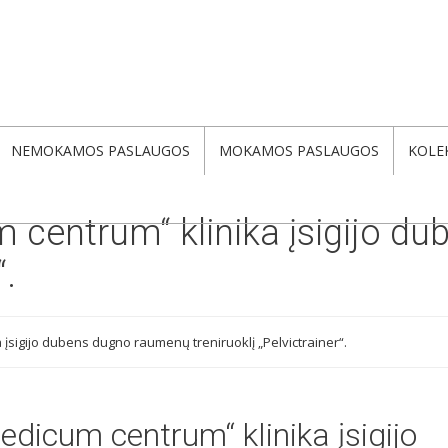
NEMOKAMOS PASLAUGOS
MOKAMOS PASLAUGOS
KOLE
centrum“ klinika įsigijo d
“.
įsigijo dubens dugno raumenų treniruoklį „Pelvictrainer“.
icum centrum“ klinika įsigijo