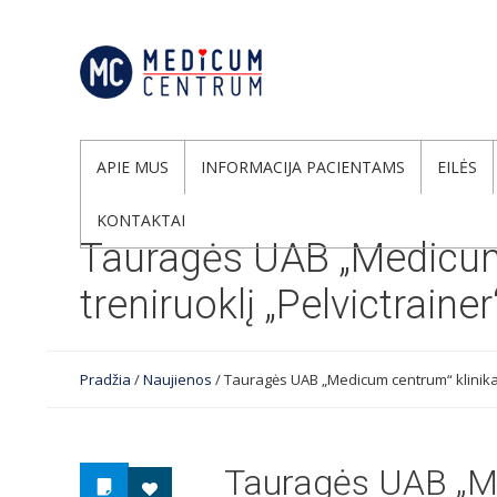
APIE MUS
INFORMACIJA PACIENTAMS
EILĖS
KONTAKTAI
Tauragės UAB „Medicum 
treniruoklį „Pelvictrainer
Pradžia
/
Naujienos
/
Tauragės UAB „Medicum centrum“ klinika 
Tauragės UAB „Med