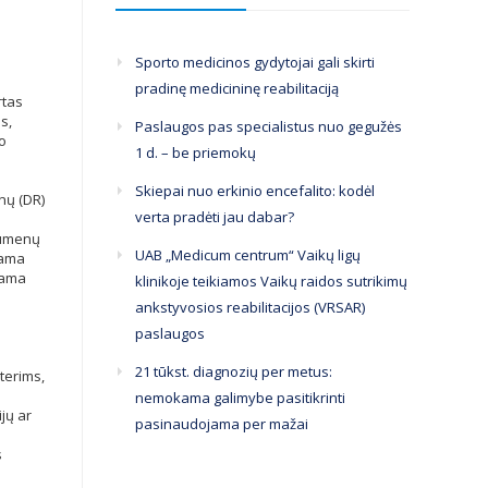
Sporto medicinos gydytojai gali skirti
pradinę medicininę reabilitaciją
rtas
s,
Paslaugos pas specialistus nuo gegužės
mo
1 d. – be priemokų
Skiepai nuo erkinio encefalito: kodėl
ų (DR)
verta pradėti jau dabar?
raumenų
UAB „Medicum centrum“ Vaikų ligų
jama
jama
klinikoje teikiamos Vaikų raidos sutrikimų
ankstyvosios reabilitacijos (VRSAR)
paslaugos
21 tūkst. diagnozių per metus:
terims,
nemokama galimybe pasitikrinti
jų ar
pasinaudojama per mažai
s