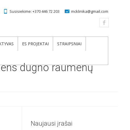
Susisiekime:
+370 446 72 203
mcklinika@gmail.com
KTYVAS
ES PROJEKTAI
STRAIPSNIAI
ubens dugno raumenų
Naujausi įrašai