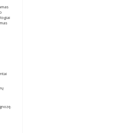
amas
so
togiai
domas
ntai
nų
agnozę.