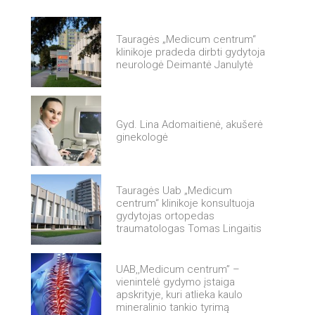
Tauragės „Medicum centrum“
klinikoje pradeda dirbti gydytoja
neurologė Deimantė Janulytė
Gyd. Lina Adomaitienė, akušerė
ginekologė
Tauragės Uab „Medicum
centrum“ klinikoje konsultuoja
gydytojas ortopedas
traumatologas Tomas Lingaitis
UAB,,Medicum centrum” –
vienintelė gydymo įstaiga
apskrityje, kuri atlieka kaulo
mineralinio tankio tyrimą