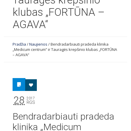
Tauragės krepšinio
klubas „FORTŪNA –
AGAVA“
Pradžia
/
Naujienos
/
Bendradarbiauti pradeda klinika
„Medicum centrum“ ir Tauragės krepšinio klubas „FORTŪNA
– AGAVA“
28
2017
RGS
Bendradarbiauti pradeda
klinika „Medicum