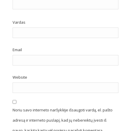
Vardas
Email
Website
Noriu savo interneto naršyklėje išsaugoti vardą, el. pašto
adresą ir interneto puslapį, kad jų nebereiktų įvesti iš
naujo, kai kitą kartą vėl norėsiu parašyti komentarą.