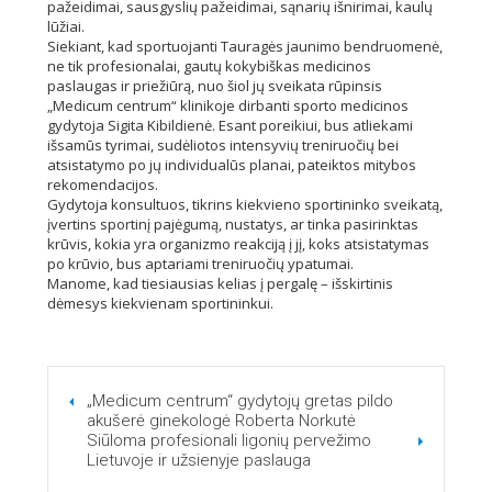
pažeidimai, sausgyslių pažeidimai, sąnarių išnirimai, kaulų
lūžiai.
Siekiant, kad sportuojanti Tauragės jaunimo bendruomenė,
ne tik profesionalai, gautų k
okybiškas medicinos
paslaugas ir priežiūrą, nuo šiol jų sveikata rūpinsis
„Medicum centrum“ klinikoje dirbanti sporto medicinos
gydytoja Sigita Kibildienė. Esant poreikiui, bus atliekami
išsamūs tyrimai, sudėliotos intensyvių treniruočių bei
atsistatymo po jų individualūs planai, pateiktos mitybos
rekomendacijos.
Gydytoja konsultuos, tikrins kiekvieno sportininko sveikatą,
įvertins sportinį pajėgumą, nustatys, ar tinka pasirinktas
krūvis, kokia yra organizmo reakciją į jį, koks atsistatymas
po krūvio, bus aptariami treniruočių ypatumai.
Manome, kad tiesiausias kelias į pergalę – išskirtinis
dėmesys kiekvienam sportininkui.
„Medicum centrum“ gydytojų gretas pildo
akušerė ginekologė Roberta Norkutė
Siūloma profesionali ligonių pervežimo
Lietuvoje ir užsienyje paslauga