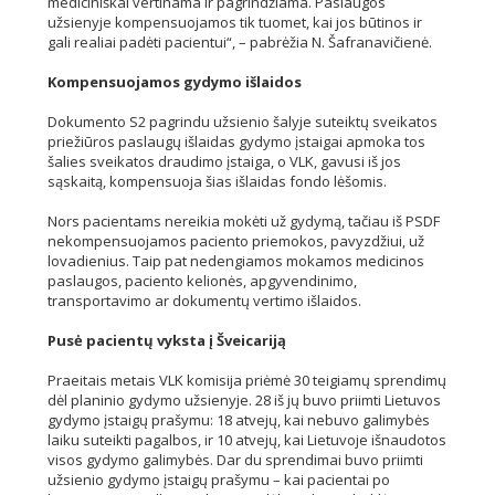
mediciniškai vertinama ir pagrindžiama. Paslaugos
užsienyje kompensuojamos tik tuomet, kai jos būtinos ir
gali realiai padėti pacientui“, – pabrėžia N. Šafranavičienė.
Kompensuojamos gydymo išlaidos
Dokumento S2 pagrindu užsienio šalyje suteiktų sveikatos
priežiūros paslaugų išlaidas gydymo įstaigai apmoka tos
šalies sveikatos draudimo įstaiga, o VLK, gavusi iš jos
sąskaitą, kompensuoja šias išlaidas fondo lėšomis.
Nors pacientams nereikia mokėti už gydymą, tačiau iš PSDF
nekompensuojamos paciento priemokos, pavyzdžiui, už
lovadienius. Taip pat nedengiamos mokamos medicinos
paslaugos, paciento kelionės, apgyvendinimo,
transportavimo ar dokumentų vertimo išlaidos.
Pusė pacientų vyksta į Šveicariją
Praeitais metais VLK komisija priėmė 30 teigiamų sprendimų
dėl planinio gydymo užsienyje. 28 iš jų buvo priimti Lietuvos
gydymo įstaigų prašymu: 18 atvejų, kai nebuvo galimybės
laiku suteikti pagalbos, ir 10 atvejų, kai Lietuvoje išnaudotos
visos gydymo galimybės. Dar du sprendimai buvo priimti
užsienio gydymo įstaigų prašymu – kai pacientai po