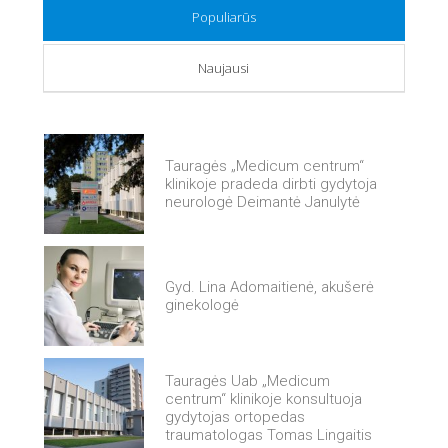
Populiarūs
Naujausi
Tauragės „Medicum centrum“
klinikoje pradeda dirbti gydytoja
neurologė Deimantė Janulytė
Gyd. Lina Adomaitienė, akušerė
ginekologė
Tauragės Uab „Medicum
centrum“ klinikoje konsultuoja
gydytojas ortopedas
traumatologas Tomas Lingaitis