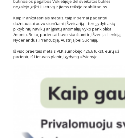
būtinosios pagalbos Vokietijoje dėl sveikatos būklės
negalėjo grįžti į Lietuvą ir jiems reikėjo reabilitacijos.
Kaip ir ankstesniais metais, taip ir pernai pacientai
dažniausiai buvo siunčiami į Šveicariją – ten gydyti akių
piktybinių navikų ar įgimtų anomalijų vyko penkiolika
žmonių. Be to, pacientai buvo siunčiami ir į Švediją, Lenkiją,
Nyderlandus, Prancūziją, Austriją bei Suomiją.
Iš viso praeitais metais VLK sumokėjo 426,6 tūkst. eurų už
pacientų iš Lietuvos planinį gydymą užsienyje.