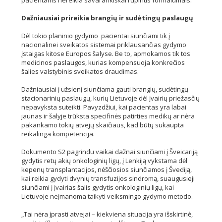
pacientams nereikia savarankiškai rūpintis formalumais.
Dažniausiai prireikia brangių ir sudėtingų paslaugų
Dėl tokio planinio gydymo pacientai siunčiami tik į
nacionalinei sveikatos sistemai priklausančias gydymo
įstaigas kitose Europos šalyse. Be to, apmokamos tik tos
medicinos paslaugos, kurias kompensuoja konkrečios
šalies valstybinis sveikatos draudimas.
Dažniausiai į užsienį siunčiama gauti brangių, sudėtingų
stacionarinių paslaugų, kurių Lietuvoje dėl įvairių priežasčių
nepavyksta suteikti. Pavyzdžiui, kai pacientas yra labai
jaunas ir šalyje trūksta specifinės patirties medikų ar nėra
pakankamo tokių atvejų skaičiaus, kad būtų sukaupta
reikalinga kompetencija.
Dokumento S2 pagrindu vaikai dažnai siunčiami į Šveicariją
gydytis retų akių onkologinių ligų, į Lenkiją vykstama dėl
kepenų transplantacijos, nėščiosios siunčiamos į Švediją,
kai reikia gydyti dvynių transfuzijos sindromą, suaugusieji
siunčiami į įvairias šalis gydytis onkologinių ligų, kai
Lietuvoje neįmanoma taikyti veiksmingo gydymo metodo.
„Tai nėra įprasti atvejai – kiekviena situacija yra išskirtinė,