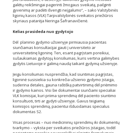
galėtų reikšmingai pagerinti žmogaus sveikatą, pailginti
gyvenimą ar padėti išvengti neįgalumo“, – sako Valstybinės
ligonių kasos (VLK) Tarpvalstybinės sveikatos priežiūros
skyriaus patarėja Neringa Šafranavičienė.
Kelias prasideda nuo gydytojo
Dėl planinio gydymo užsienyje pirmiausia pacientas
siunčiamas konsultacijai gauti į universiteto ar
universitetinę ligoninę. Ten, esant pagrįstam poreikiui,
sušaukiamas gydytojų konsiliumas, kuris vertina galimybes
gydytis Lietuvoje ir galimą naudą taikant gydymą užsienyje.
Jeigu konsiliumas nusprendžia, kad siuntimas pagrįstas,
ligoninė susisiekia su konkrečia užsienio gydymo įstaiga,
suderina detales, gauna raštišką patvirtinimą dėl priėmimo
ir gydymo kainos. Visi šie dokumentai siunčiami specialiai
VLK komisijai, kuri priima sprendimą dėl paciento siuntimo
konsultuoti, tirti ar gydyti užsienyje. Gavus teigiamą
komisijos sprendimą, pacientui išduodamas specialus
dokumentas S2.
Visas procesas – nuo medicininių sprendimų iki dokumentų
tvarkymo – vyksta per sveikatos priežiūros įstaigas, todėl