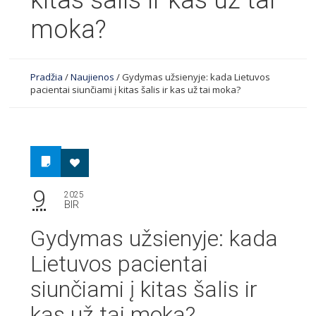
kitas šalis ir kas už tai
moka?
Pradžia
/
Naujienos
/
Gydymas užsienyje: kada Lietuvos
pacientai siunčiami į kitas šalis ir kas už tai moka?
9
2025
BIR
Gydymas užsienyje: kada
Lietuvos pacientai
siunčiami į kitas šalis ir
kas už tai moka?