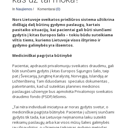
In
Naujienos
/
Komentarai
(0)
Nors Lietuvoje sveikatos priežiūros sistema užtikrina
didžiąją dalį būtinų gydymo paslaugų, kartais
pasitaiko situacijų, kai pacientai gali būti siunčiami
gydytis į kitas Europos šalis – tokiu būdu suteikiama
viltis tiems, kuriems Lietuvoje visos ištyrimo ir
gydymo galimybės yra išsemtos.
Mediciniškai pagrįsta būtinybė
Pacientai, apdrausti privalomuoju sveikatos draudimu, gali
būti siunčiami gydytis į kitas Europos Sąjungos šalis, taip
pat į Šveicariją, Jungtinę Karalystę, Norvegiją, Islandiją ar
Lichtenšteiną. Tam išduodamas specialus dokumentas ,
patvirtinantis, kad už suteiktas planines medicinos
paslaugas užsienyje bus apmokėta Privalomojo sveikatos
draudimo fondo (PSDF) lėšomis.
„Tai nėra individuali iniciatyva ar noras gydytis svetur, o
mediciniškai pagrįsta būtinybė. Pacientai į užsienį siunčiami
gydytis tik tada, kai Lietuvoje neįmanoma laiku suteikti
reikiamų paslaugų arba kai visos mūsų šalies galimybės
jau išnaudotos, o užsienyje taikomas gydymo metodas