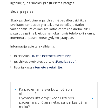
ligoninėje, jas ruošiasi įdiegti ir kitos įstaigos.
Skubi pagalba
Skubi psichologinė ar psichiatrinė pagalba psichikos
sveikatos centruose yra teikiama be eilės jų darbo
valandomis. Psichikos sveikatos centrų ne darbo laiku
pagalbos galima kreiptis nemokamomis telefono linijomis,
internetu ar pasirinktose gydymo įstaigose.
Informacija apie tai skelbiama:
iniciatyvos
„Tu esi“ interneto svetainėje
,
psichikos sveikatos portale
„Pagalba sau“
,
ligonių kasų
interneto svetainėje
.
Ką pacientams svarbu žinoti apie
siuntimus?
Gydymas užsienyje: kada Lietuvos
pacientai siunčiami į kitas šalis ir kas už tai
moka?