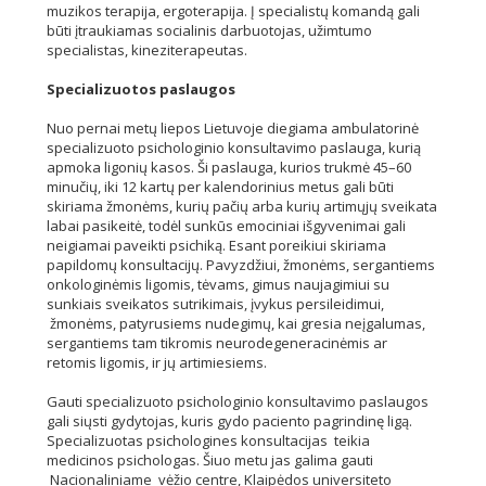
muzikos terapija, ergoterapija. Į specialistų komandą gali
būti įtraukiamas socialinis darbuotojas, užimtumo
specialistas, kineziterapeutas.
Specializuotos paslaugos
Nuo pernai metų liepos Lietuvoje diegiama ambulatorinė
specializuoto psichologinio konsultavimo paslauga, kurią
apmoka ligonių kasos. Ši paslauga, kurios trukmė 45–60
minučių, iki 12 kartų per kalendorinius metus gali būti
skiriama žmonėms, kurių pačių arba kurių artimųjų sveikata
labai pasikeitė, todėl sunkūs emociniai išgyvenimai gali
neigiamai paveikti psichiką. Esant poreikiui skiriama
papildomų konsultacijų. Pavyzdžiui, žmonėms, sergantiems
onkologinėmis ligomis, tėvams, gimus naujagimiui su
sunkiais sveikatos sutrikimais, įvykus persileidimui,
žmonėms, patyrusiems nudegimų, kai gresia neįgalumas,
sergantiems tam tikromis neurodegeneracinėmis ar
retomis ligomis, ir jų artimiesiems.
Gauti specializuoto psichologinio konsultavimo paslaugos
gali siųsti gydytojas, kuris gydo paciento pagrindinę ligą.
Specializuotas psichologines konsultacijas teikia
medicinos psichologas. Šiuo metu jas galima gauti
Nacionaliniame vėžio centre, Klaipėdos universiteto