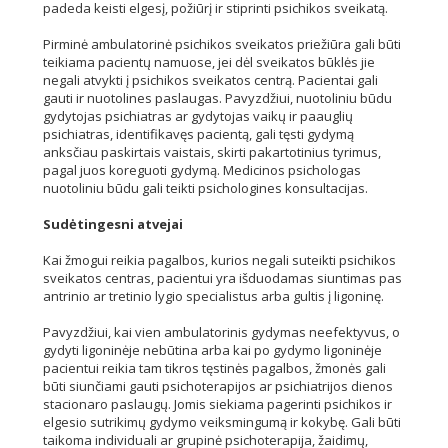
padeda keisti elgesį, požiūrį ir stiprinti psichikos sveikatą.
Pirminė ambulatorinė psichikos sveikatos priežiūra gali būti
teikiama pacientų namuose, jei dėl sveikatos būklės jie
negali atvykti į psichikos sveikatos centrą. Pacientai gali
gauti ir nuotolines paslaugas. Pavyzdžiui, nuotoliniu būdu
gydytojas psichiatras ar gydytojas vaikų ir paauglių
psichiatras, identifikavęs pacientą, gali tęsti gydymą
anksčiau paskirtais vaistais, skirti pakartotinius tyrimus,
pagal juos koreguoti gydymą. Medicinos psichologas
nuotoliniu būdu gali teikti psichologines konsultacijas.
Sudėtingesni atvejai
Kai žmogui reikia pagalbos, kurios negali suteikti psichikos
sveikatos centras, pacientui yra išduodamas siuntimas pas
antrinio ar tretinio lygio specialistus arba gultis į ligoninę.
Pavyzdžiui, kai vien ambulatorinis gydymas neefektyvus, o
gydyti ligoninėje nebūtina arba kai po gydymo ligoninėje
pacientui reikia tam tikros tęstinės pagalbos, žmonės gali
būti siunčiami gauti psichoterapijos ar psichiatrijos dienos
stacionaro paslaugų. Jomis siekiama pagerinti psichikos ir
elgesio sutrikimų gydymo veiksmingumą ir kokybę. Gali būti
taikoma individuali ar grupinė psichoterapija, žaidimų,