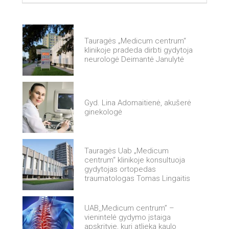
Tauragės „Medicum centrum“
klinikoje pradeda dirbti gydytoja
neurologė Deimantė Janulytė
Gyd. Lina Adomaitienė, akušerė
ginekologė
Tauragės Uab „Medicum
centrum“ klinikoje konsultuoja
gydytojas ortopedas
traumatologas Tomas Lingaitis
UAB,,Medicum centrum” –
vienintelė gydymo įstaiga
apskrityje, kuri atlieka kaulo