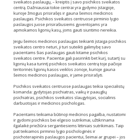
sveikatos paslaugų, – kreiptis į savo psichikos sveikatos
centrą. Dažniausiai tokie centrai yra gydymo įstaigoje,
kurioje žmogus prisirašęs ir gauna šeimos medicinos
paslaugas. Psichikos sveikatos centruose pirminio lygio
paslaugos juose prisirašiusiems gyventojams yra
apmokamos ligonių kasų, joms gauti siuntimo nereikia.
Jeigu šeimos medicinos paslaugas teikianti įstaiga psichikos
sveikatos centro neturi, ji turi suteikti galimybę savo
pacientams šias paslaugas gauti kitame psichikos
sveikatos centre. Pacientai gali pasirinkti bet kurį, sutartį su
ligonių kasa turintį psichikos sveikatos centrą toje pačioje
teritorinės ligonių kasos veiklos zonoje, kurioje gauna
šeimos medicinos paslaugas, ir jame prisirašyti.
Psichikos sveikatos centruose paslaugas teikia specialistų
komanda: gydytojas psichiatras, vaikų ir paauglių
psichiatras, psichikos sveikatos slaugytojas, socialinis
darbuotojas ir medicinos psichologas.
Pacientams teikiama būtinoji medicinos pagalba, nustatomi
ir gydomi psichikos bei elgesio sutrikimai, užtikrinama
ilgalaikė priežiūra sergantiesiems lėtiniais sutrikimais. Taip
pat teikiamos pirminio lygio psichologinės ir
psichoterapinės paslaugos pacientui, šeimai ar grupei – jos